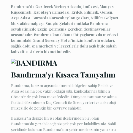
Bandırma’da Gezilecek Yerler; Arkeoloji müzesi, Manyas
Kuşcenneti, Kapıdağ Yarımadası, Erdek, Edincik, Gönen,
Avşa Adası, Bursa’da Karacabey longozları, Nilüfer Gölyazı,
Mustafakemalpaşa Suuçtu Şelalesi mutlaka Bandırma
seyahatinizde gezip görmeniz gereken destinasyonlar
arasındadır. Bandırma konaklama ihtiyaçlarınızda merkezi
konumdaki Grand Serenay Hotel’imizin konforlu odaları,
sağlık dolu spa merkezi ve lezzetlerle dolu açık büfe sabah
kahvaltısı sizlerin hizmetindedir.
Bandırma’yı Kısaca Tanıyalım
Bandırma, turizm açısında önemli bölgeler sahip Erdek ve
Avşa Adası’na çok yakın olduğu gibi, kaplıcalarıyla bilinen
Gönen’e de çok kısa mesafededir. Dünyaca tanınan ve adına
festival düzenlenen Kuş Cenneti ile ören yerleri ve arkeoloji
müzesi ile de zengin bir çevreye sahiptir.
Balıkesir’in denize kıyısı olan ilçelerinden biri olan
Bandırma’da gezebileceğiniz pek çok yer bulabilirsiniz. Sahil
şeridinde bulunan Bandırma’nın şehir merkezinin yanı sıra