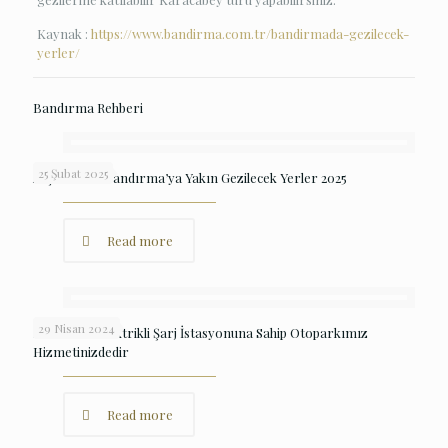
Kaynak :
https://www.bandirma.com.tr/bandirmada-gezilecek-
yerler/
Bandırma Rehberi
25 Şubat 2025
Avşa Adası : Bandırma’ya Yakın Gezilecek Yerler 2025
Read more
29 Nisan 2024
Bandırma Elektrikli Şarj İstasyonuna Sahip Otoparkımız
Hizmetinizdedir
Read more