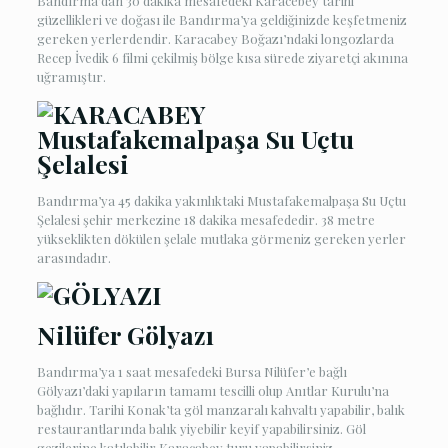
Bandırma’dan 30 dakika mesafedeki Karacebey tarihi
güzellikleri ve doğası ile Bandırma’ya geldiğinizde keşfetmeniz
gereken yerlerdendir. Karacabey Boğazı’ndaki longozlarda
Recep İvedik 6 filmi çekilmiş bölge kısa sürede ziyaretçi akınına
uğramıştır.
Mustafakemalpaşa Su Uçtu
Şelalesi
Bandırma’ya 45 dakika yakınlıktaki Mustafakemalpaşa Su Uçtu
Şelalesi şehir merkezine 18 dakika mesafededir. 38 metre
yükseklikten dökülen şelale mutlaka görmeniz gereken yerler
arasındadır.
Nilüfer Gölyazı
Bandırma’ya 1 saat mesafedeki Bursa Nilüfer’e bağlı
Gölyazı’daki yapıların tamamı tescilli olup Anıtlar Kurulu’na
bağlıdır. Tarihi Konak’ta göl manzaralı kahvaltı yapabilir, balık
restaurantlarında balık yiyebilir keyif yapabilirsiniz. Göl
gezilerine katılabilir Karacabey turu yapabilirsiniz.